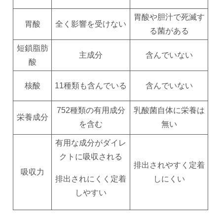
胃酸や胆汁で死滅す
胃酸
全く影響を受けない
る菌がある
短鎖脂肪
主成分
含んでいない
酸
核酸
11種類も含んでいる
含んでいない
752種類の有用成分
乳酸菌自体に栄養は
栄養成分
を含む
無い
有用な成分がダイレ
クトに吸収される
排出されやすく定着
吸収力
排出されにくく定着
しにくい
しやすい