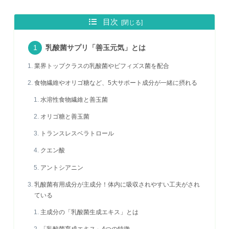
目次
乳酸菌サプリ「善玉元気」とは
業界トップクラスの乳酸菌やビフィズス菌を配合
食物繊維やオリゴ糖など、5大サポート成分が一緒に摂れる
水溶性食物繊維と善玉菌
オリゴ糖と善玉菌
トランスレスベラトロール
クエン酸
アントシアニン
乳酸菌有用成分が主成分！体内に吸収されやすい工夫がされ
ている
主成分の「乳酸菌生成エキス」とは