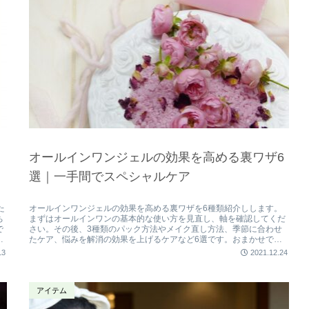
オールインワンジェルの効果を高める裏ワザ6
選｜一手間でスペシャルケア
た
オールインワンジェルの効果を高める裏ワザを6種類紹介しします。
ち
まずはオールインワンの基本的な使い方を見直し、軸を確認してくだ
で
さい。その後、3種類のパック方法やメイク直し方法、季節に合わせ
紹
たケア、悩みを解消の効果を上げるケアなど6選です。おまかせでき
るオールインワンですが、一手間加えるだけでスペシャルケアを体験
13
2021.12.24
できます。
アイテム