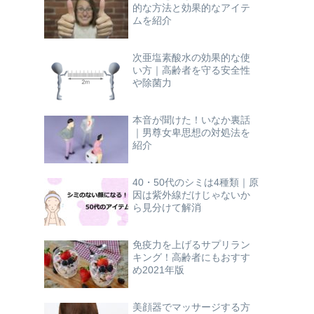
的な方法と効果的なアイテ
ムを紹介
次亜塩素酸水の効果的な使
い方｜高齢者を守る安全性
や除菌力
本音が聞けた！いなか裏話
｜男尊女卑思想の対処法を
紹介
40・50代のシミは4種類｜原
因は紫外線だけじゃないか
ら見分けて解消
免疫力を上げるサプリラン
キング！高齢者にもおすす
め2021年版
美顔器でマッサージする方