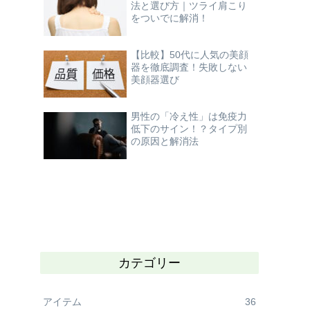
法と選び方｜ツライ肩こり
をついでに解消！
【比較】50代に人気の美顔
器を徹底調査！失敗しない
美顔器選び
男性の「冷え性」は免疫力
低下のサイン！？タイプ別
の原因と解消法
カテゴリー
アイテム
36