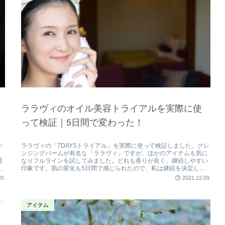
ララヴィのオイル美容トライアルを実際に使
って検証｜5日間で変わった！
い
ララヴィの「7DAYSトライアル」を実際に使って検証しました。クレ
て
ンジングバームが有名な「ララヴィ」ですが、ほかのアイテムも気に
選
なりフルラインを試してみました。どれも香りが良く、継続しやすい
っ
印象です。肌の変化も5日間で感じられたので、私は継続を決定しま
した。ここではララヴィの「7DAYSトライアル」の内容などを紹介。
20
2021.12.09
アイテム