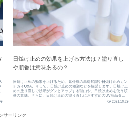
W
日焼け止めの効果を上げる方法は？塗り直し
や順番は意味あるの？
大
日焼け止めの効果を上げるため、紫外線の基礎知識や日焼け止めカン
さ
チガイQ&A、そして、日焼け止めの種類などを解説します。日焼け止
に
めの塗り直しで効果がグンとアップする理由や、日焼け止めを使う順
番の意味、さらに、日焼け止めの塗り直しにおすすめのUV商品タイ
プも紹介します。
09
2021.10.29
ンサーリンク