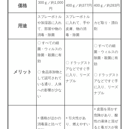
300ｇ／約1,000
価格
400ｇ／約377円
400ｇ／約283円
円
スプレーボトル
スプレーボトル
や加湿器に入れ
に入れて、手や
カビ取り・漂白
用途
て、部屋や物の
皮膚、物の消
剤
消毒・除菌
毒・除菌
〇 すべての細
〇 すべての細
菌・ウィルスの
菌・ウィルスの
除菌・殺菌に有
除菌・殺菌に有
効
〇 ドラッグスト
効
アなどですぐ手
メリット
〇 食品添加物と
〇 ドラッグスト
に入り、リーズ
して認可されて
アなどですぐ手
ナブル
いる通り、人体
に入り、リーズ
への影響が少な
ナブル
い
× 皮脂を溶かす
危険があり、酸
× 価格がほかの
× 引火性があ
性の液体と混ぜ
消毒薬と比べて
り、燃えやすい
ると毒ガスが発