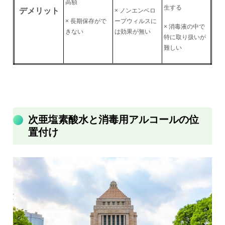
高額
生する
デメリット
× ノンエンベロ
× 長期保存がで
ープウィルスに
× 消毒液の中で
きない
は効果が無い
特に取り扱いが
難しい
次亜塩素酸水と消毒用アルコールの位
置付け