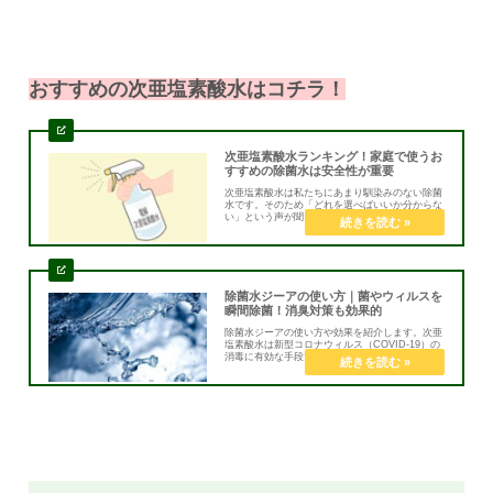
おすすめの次亜塩素酸水はコチラ！
次亜塩素酸水ランキング！家庭で使うお
すすめの除菌水は安全性が重要
次亜塩素酸水は私たちにあまり馴染みのない除菌
水です。そのため「どれを選べばいいか分からな
い」という声が聞こえます。ここでは、実績や効
果、安全性、口コミなどを参考にしたランキング
を紹介していますので、参考にしてください。
除菌水ジーアの使い方｜菌やウィルスを
瞬間除菌！消臭対策も効果的
除菌水ジーアの使い方や効果を紹介します。次亜
塩素酸水は新型コロナウィルス（COVID-19）の
消毒に有効な手段です。高齢者や赤ちゃん、ペッ
トが安心して生活できる環境をつくりましょう。