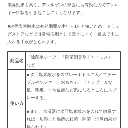
消臭効果も高く、アレルゲンの除去にも有効なのでアレル
ギー症状を引き起こしにくくなります。
■次亜塩素酸水は有効期間が半年～1年と短いため、ドラッ
グストアなどでは常備洗剤として置きにくく、通販で手に
入れる手段がとられます。
「除菌水ジーア」「除菌消臭剤チャーミスト」
商品名
など
■ 次亜塩素酸水をスプレーボトルに入れてテー
ブルやソファー、おもちゃ、ドアノブ、まな
板、靴裏、手や皮膚など気になるところにスプ
レーする。
使い方
■ また、加湿器に次亜塩素酸水を入れて噴霧す
れば、加湿した場所の殺菌・除菌・消臭効果が
得られます。