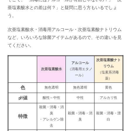
亜塩素酸水との差は何？」と疑問に思う方もいるでしょ
う。
次亜塩素酸水・消毒用アルコール・次亜塩素酸ナトリウム
など、いろいろな除菌アイテムがあるので、その違いを見
てください。
次亜塩素酸ナト
アルコール
リウム
次亜塩素酸水
（消毒用エタノ
（塩素系消毒
ール）
薬）
色
無色透明
無色透明
黄色
㏗値
酸性～中性
中性
アルカリ性
殺菌・消毒・消
臭
殺菌・消毒・消
殺菌・消毒・漂
特徴
・アレルゲン除
臭
白
去