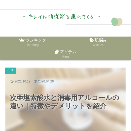
ランキング
肌悩み
Ranking
worries
アイテム
item
生活
2021.10.19
2020.04.20
次亜塩素酸水と消毒用アルコールの
違い｜特徴やデメリットを紹介