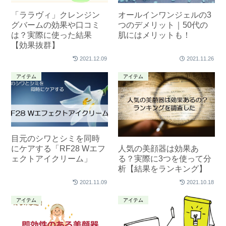
「ララヴィ」クレンジン
オールインワンジェルの3
グバームの効果や口コミ
つのデメリット｜50代の
は？実際に使った結果
肌にはメリットも！
【効果抜群】
2021.12.09
2021.11.26
アイテム
アイテム
目元のシワとシミを同時
人気の美顔器は効果あ
にケアする「RF28 Wエフ
る？実際に3つを使って分
ェクトアイクリーム」
析【結果をランキング】
2021.11.09
2021.10.18
アイテム
アイテム