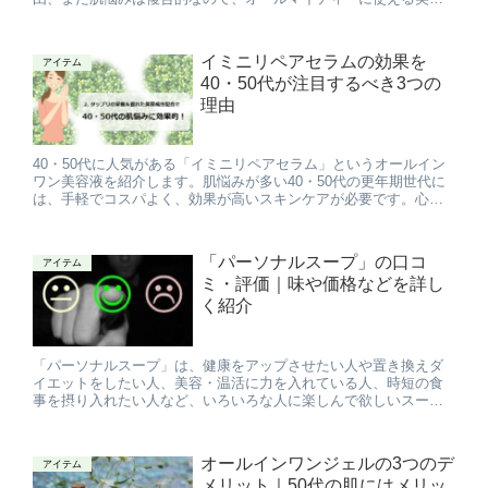
器があると安心です。40・50代にピッタリな美顔器ランキングで
す。
イミニリペアセラムの効果を
アイテム
40・50代が注目するべき3つの
理由
40・50代に人気がある「イミニリペアセラム」というオールイン
ワン美容液を紹介します。肌悩みが多い40・50代の更年期世代に
は、手軽でコスパよく、効果が高いスキンケアが必要です。心や
体が不調になっても「イミニリペアセラム」で気持ちよくエイジ
ングケアをしましょう。
「パーソナルスープ」の口コ
アイテム
ミ・評価｜味や価格などを詳し
く紹介
「パーソナルスープ」は、健康をアップさせたい人や置き換えダ
イエットをしたい人、美容・温活に力を入れている人、時短の食
事を摂り入れたい人など、いろいろな人に楽しんで欲しいスープ
です。「パーソナルスープ」の特徴や口コミ、評価、価格などを
紹介します。
オールインワンジェルの3つのデ
アイテム
メリット｜50代の肌にはメリッ